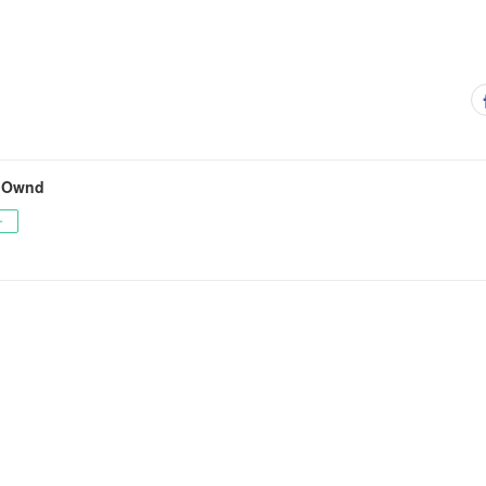
s Ownd
ー